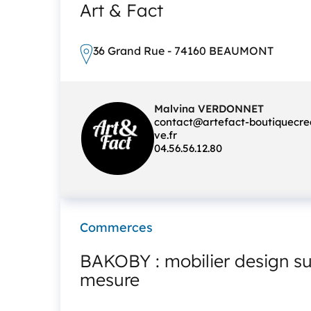
Art & Fact
36 Grand Rue - 74160 BEAUMONT
Malvina VERDONNET
contact@artefact-boutiquecre
ve.fr
04.56.56.12.80
Commerces
BAKOBY : mobilier design su
mesure