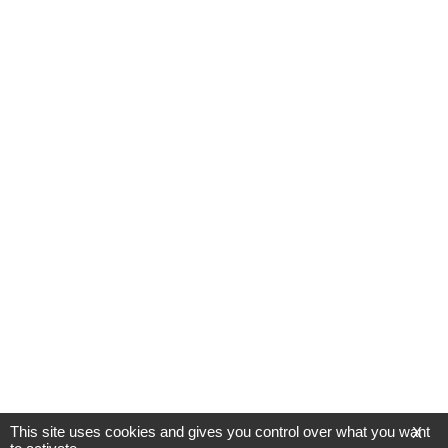
This site uses cookies and gives you control over what you want
X